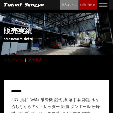
購入はこちら
お問い合わせ
販売実績
salesresults detail
トップページ
販売実績
NO. 油谷 №814 破砕機 湿式 紙 落丁本 雑誌 水を
流しながらのシュレッダー 紙屑 ダンボール 粉砕