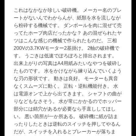
これはなかなか珍しい破砕機。 メーカー名のプレ
ートがないんでわからんが、紙類を水を流しなが
ら粉砕する機械です。 ダンボールを肉に混ぜて売
ってたホープ肉店だったかな？ あの混ぜられたヤ
ツはこんな感じの機械で作られたものだ。 三相
200Vの3.7KWモーター2基掛け。 2軸の破砕機で
す。 うごきは低速でぽろぽろと排出されます。
出来上がりの写真はA4用紙みたいなやつを破砕し
たものです。 水をかけながら練り込んでいくよう
な刃の形状です。 動きは良好。 モーターも異音
なくスムーズに動く。 正転・逆転機能付き。 水
は電源オンで上から出てきます。 シャフトの曲が
りなどもなさそう。 水が常にかかるのでホッパー
部分には錆穴があるが必要なら手直ししてほし
い。 悪い箇所が一か所ある。 破砕機に紙が詰ま
ったりしたときは逆転のスイッチを押してやるん
だが、スイッチを入れるとブレーカーが落ちま