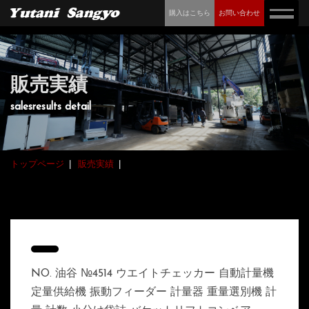
購入はこちら
お問い合わせ
販売実績
salesresults detail
トップページ
販売実績
NO. 油谷 №4514 ウエイトチェッカー 自動計量機
定量供給機 振動フィーダー 計量器 重量選別機 計