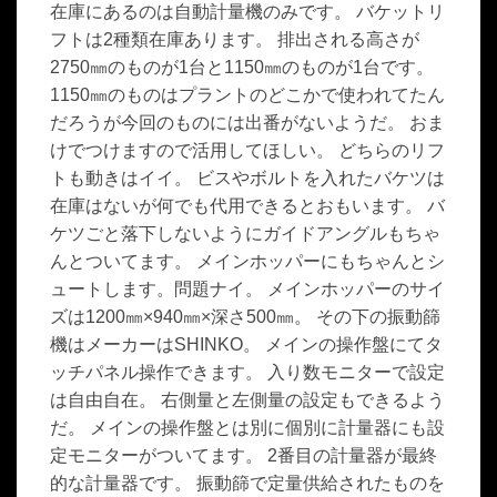
在庫にあるのは自動計量機のみです。 バケットリ
フトは2種類在庫あります。 排出される高さが
2750㎜のものが1台と1150㎜のものが1台です。
1150㎜のものはプラントのどこかで使われてたん
だろうが今回のものには出番がないようだ。 おま
けでつけますので活用してほしい。 どちらのリフ
トも動きはイイ。 ビスやボルトを入れたバケツは
在庫はないが何でも代用できるとおもいます。 バ
ケツごと落下しないようにガイドアングルもちゃ
んとついてます。 メインホッパーにもちゃんとシ
ュートします。問題ナイ。 メインホッパーのサイ
ズは1200㎜×940㎜×深さ500㎜。 その下の振動篩
機はメーカーはSHINKO。 メインの操作盤にてタ
ッチパネル操作できます。 入り数モニターで設定
は自由自在。 右側量と左側量の設定もできるよう
だ。 メインの操作盤とは別に個別に計量器にも設
定モニターがついてます。 2番目の計量器が最終
的な計量器です。 振動篩で定量供給されたものを