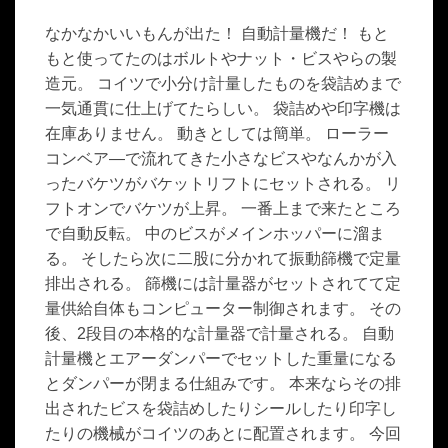
なかなかいいもんが出た！ 自動計量機だ！ もと
もと使ってたのはボルトやナット・ビスやらの製
造元。 コイツで小分け計量したものを袋詰めまで
一気通貫に仕上げてたらしい。 袋詰めや印字機は
在庫ありません。 動きとしては簡単。 ローラー
コンベア―で流れてきた小さなビスやなんかが入
ったバケツがバケットリフトにセットされる。 リ
フトオンでバケツが上昇。 一番上まで来たところ
で自動反転。 中のビスがメインホッパーに溜ま
る。 そしたら次に二股に分かれて振動篩機で定量
排出される。 篩機には計量器がセットされてて定
量供給自体もコンピューター制御されます。 その
後、2段目の本格的な計量器で計量される。 自動
計量機とエアーダンパーでセットした重量になる
とダンパーが閉まる仕組みです。 本来ならその排
出されたビスを袋詰めしたりシールしたり印字し
たりの機械がコイツのあとに配置されます。 今回