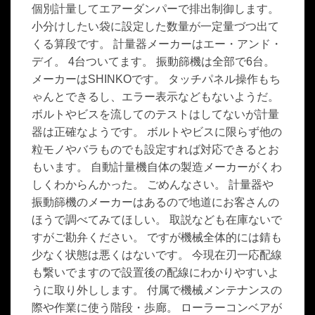
個別計量してエアーダンパーで排出制御します。
小分けしたい袋に設定した数量が一定量づつ出て
くる算段です。 計量器メーカーはエー・アンド・
デイ。 4台ついてます。 振動篩機は全部で6台。
メーカーはSHINKOです。 タッチパネル操作もち
ゃんとできるし、エラー表示などもないようだ。
ボルトやビスを流してのテストはしてないが計量
器は正確なようです。 ボルトやビスに限らず他の
粒モノやバラものでも設定すれば対応できるとお
もいます。 自動計量機自体の製造メーカーがくわ
しくわからんかった。 ごめんなさい。 計量器や
振動篩機のメーカーはあるので地道にお客さんの
ほうで調べてみてほしい。 取説なども在庫ないで
すがご勘弁ください。 ですが機械全体的には錆も
少なく状態は悪くはないです。 今現在刃一応配線
も繋いでますので設置後の配線にわかりやすいよ
うに取り外しします。 付属で機械メンテナンスの
際や作業に使う階段・歩廊。 ローラーコンベアが