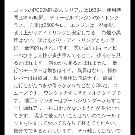
コマツのPC20MR-2型. シリアルは16334。使用時
間は3567時間。 ディーゼルエンジンの2.5トンク
ラス。 自重は2500キロ。 エンジンは一発始動。
吹け上がりアイドリングは安定してる。 白煙や黒
煙はない。吹けあがり・アイドリングともに良
好。 全体的もきれいです。 悪い箇所はキャノピ
ーのひさし支柱が多少歪んでるとこ。 後ろから見
るとばれます。 斜めから見るとばれません。 走
行のモーターは動きはイイ。 異音はない。 操作
レバーは縦旋回。 動き自体は問題ナイ。 旋回・
走行もがたつきや引っかかりなどなくOKだ。 ス
ムーズです。 ワンタッチ切り替えマルチタイプで
す。 油圧シリンダーはブームシリンダーからすこ
ーし漏れアリ。手にはつかないようだが多少汚れ
てます。 現状で使えないことはないのでシールキ
ットを注文しておいて暇を見て替えてください。
自分でできるとおもいます。 そう難しくはないで