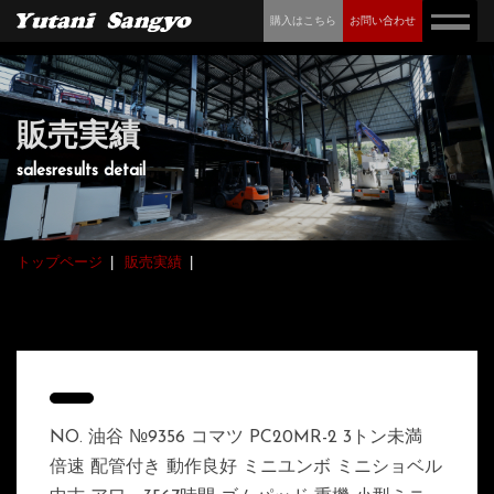
購入はこちら
お問い合わせ
販売実績
salesresults detail
トップページ
販売実績
NO. 油谷 №9356 コマツ PC20MR-2 3トン未満
倍速 配管付き 動作良好 ミニユンボ ミニショベル