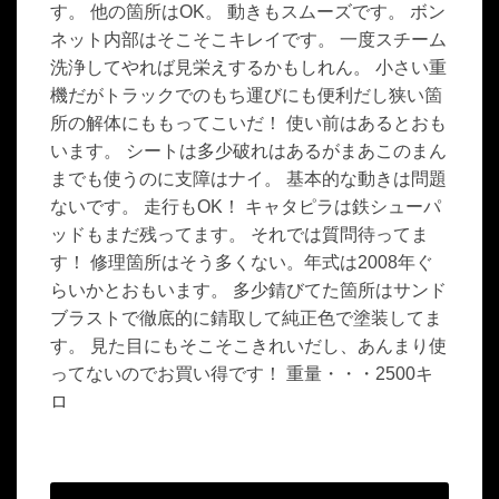
す。 他の箇所はOK。 動きもスムーズです。 ボン
ネット内部はそこそこキレイです。 一度スチーム
洗浄してやれば見栄えするかもしれん。 小さい重
機だがトラックでのもち運びにも便利だし狭い箇
所の解体にももってこいだ！ 使い前はあるとおも
います。 シートは多少破れはあるがまあこのまん
までも使うのに支障はナイ。 基本的な動きは問題
ないです。 走行もOK！ キャタピラは鉄シューパ
ッドもまだ残ってます。 それでは質問待ってま
す！ 修理箇所はそう多くない。年式は2008年ぐ
らいかとおもいます。 多少錆びてた箇所はサンド
ブラストで徹底的に錆取して純正色で塗装してま
す。 見た目にもそこそこきれいだし、あんまり使
ってないのでお買い得です！ 重量・・・2500キ
ロ