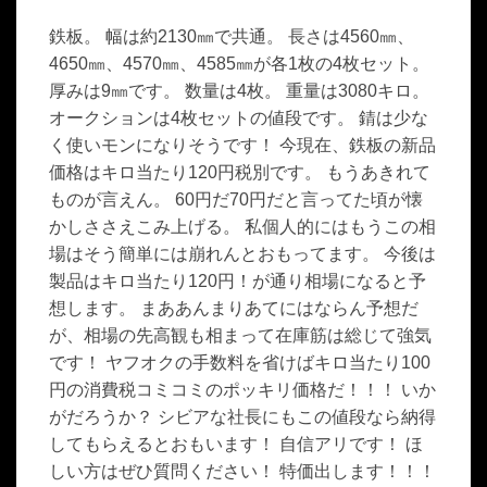
鉄板。 幅は約2130㎜で共通。 長さは4560㎜、
4650㎜、4570㎜、4585㎜が各1枚の4枚セット。
厚みは9㎜です。 数量は4枚。 重量は3080キロ。
オークションは4枚セットの値段です。 錆は少な
く使いモンになりそうです！ 今現在、鉄板の新品
価格はキロ当たり120円税別です。 もうあきれて
ものが言えん。 60円だ70円だと言ってた頃が懐
かしささえこみ上げる。 私個人的にはもうこの相
場はそう簡単には崩れんとおもってます。 今後は
製品はキロ当たり120円！が通り相場になると予
想します。 まああんまりあてにはならん予想だ
が、相場の先高観も相まって在庫筋は総じて強気
です！ ヤフオクの手数料を省けばキロ当たり100
円の消費税コミコミのポッキリ価格だ！！！ いか
がだろうか？ シビアな社長にもこの値段なら納得
してもらえるとおもいます！ 自信アリです！ ほ
しい方はぜひ質問ください！ 特価出します！！！