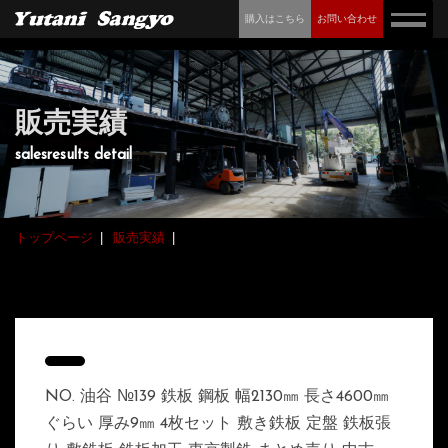
購入はこちら
お問い合わせ
販売実績
salesresults detail
トップページ
販売実績
NO. 油谷 №139 鉄板 鋼板 幅2130㎜ 長さ4600㎜
ぐらい 厚み9㎜ 4枚セット 敷き鉄板 定盤 鉄板張