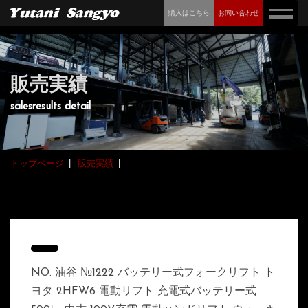
購入はこちら
お問い合わせ
販売実績
salesresults detail
トップページ
販売実績
NO. 油谷 №1222 バッテリー式フォークリフト ト
ヨタ 2HFW6 電動リフト 充電式バッテリー式