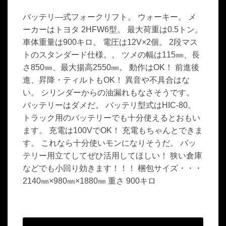
バッテリ―式フォークリフト。 ウォーキー。 メ
ーカーはトヨタ 2HFW6型。 最大荷重は0.5トン。
車体重量は900キロ。 電圧は12V×2個。 2段マス
トのスタンダード仕様。。 ツメの幅は115㎜、長
さ850㎜、最大揚高2550㎜。 動作はOK！ 前進後
進、昇降・ティルトもOK！ 異音や不具合はな
い。 シリンダーからの油漏れもなさそうです。
バッテリーはダメだ。 バッテリ型式はHIC-80。
トラック用のバッテリーでも十分使えるとおもい
ます。 充電は100VでOK！ 充電もちゃんとできま
す。 これなら十分使いモンになりそうだ。 バッ
テリー用立てしてぜひ活用してほしい！ 狭い倉庫
などでも小回り効きます！！！ 梱包サイズ・・・
2140㎜×980㎜×1880㎜ 重さ 900キロ