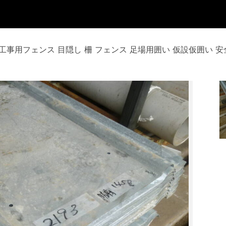
 79枚 工事用フェンス 目隠し 柵 フェンス 足場用囲い 仮設仮囲い 