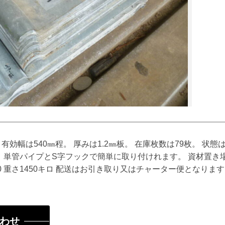
。 有効幅は540㎜程。 厚みは1.2㎜板。 在庫枚数は79枚。 
 単管パイプとS字フックで簡単に取り付けれます。 資材置き場
300 重さ1450キロ 配送はお引き取り又はチャーター便となりま
わせ