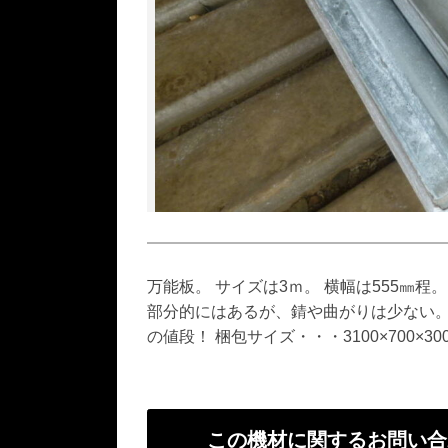
万能板。 サイズは3ｍ。 横幅は555㎜程
部分的にはあるが、錆や曲がりは少ない。
の値段！ 梱包サイズ・・・3100×700×
この機材に関するお問い合