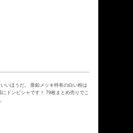
状態はいいほうだ。 亜鉛メッキ特有の白い粉は
にドンピシャです！ 79枚まとめ売りでこ
す。