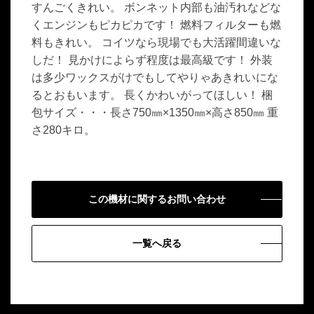
すんごくきれい。 ボンネット内部も油汚れなどな
くエンジンもピカピカです！ 燃料フィルターも燃
料もきれい。 コイツなら現場でも大活躍間違いな
しだ！ 見かけによらず程度は最高級です！ 外装
は多少ワックスがけでもしてやりゃあきれいにな
るとおもいます。 長くかわいがってほしい！ 梱
包サイズ・・・長さ750㎜×1350㎜×高さ850㎜ 重
さ280キロ。
この機材に関するお問い合わせ
一覧へ戻る