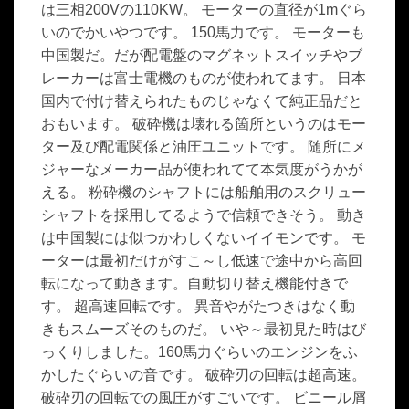
は三相200Vの110KW。 モーターの直径が1mぐら
いのでかいやつです。 150馬力です。 モーターも
中国製だ。だが配電盤のマグネットスイッチやブ
レーカーは富士電機のものが使われてます。 日本
国内で付け替えられたものじゃなくて純正品だと
おもいます。 破砕機は壊れる箇所というのはモー
ター及び配電関係と油圧ユニットです。 随所にメ
ジャーなメーカー品が使われてて本気度がうかが
える。 粉砕機のシャフトには船舶用のスクリュー
シャフトを採用してるようで信頼できそう。 動き
は中国製には似つかわしくないイイモンです。 モ
ーターは最初だけがすこ～し低速で途中から高回
転になって動きます。自動切り替え機能付きで
す。 超高速回転です。 異音やがたつきはなく動
きもスムーズそのものだ。 いや～最初見た時はび
っくりしました。160馬力ぐらいのエンジンをふ
かしたぐらいの音です。 破砕刃の回転は超高速。
破砕刃の回転での風圧がすごいです。 ビニール屑