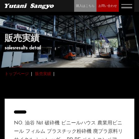
購入はこちら
お問い合わせ
販売実績
salesresults detail
トップページ
販売実績
NO. 油谷 №1 破砕機 ビニールハウス 農業用ビニ
ール フィルム プラスチック粉砕機 廃プラ原料リ