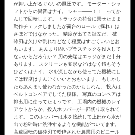
が舞い上がるぐらいの風圧です。 モーター・シャ
フトからの異音はナイ。 シャー――！！！ってか
んじで回転します。 トラックの荷台に乗せたまま
動作チェックしましたが荷台のロール（揺れ）は
さほどではなかった。 精度が出てる証左だ。 破
砕刃は欠けや割れなどなく程度はすごくいいとお
もいます。 あんまり固いプラスチックを投入して
ないからだろうか？ 刃の先端はエッジがまだ十分
あります。 スクリーンも変形などはなく錆もそう
ひどくはナイ。 水を流しながら使ってた機械にし
ては程度はすんごくいいとおもいます。 もしかし
たらあんまり使わなかったのかもしれん。 投入は
ベルトコンベアでしてた模様。 写真のコンベアは
排出用に使ってたようです。 工場内の機械のレイ
アウトからか、投入ホッパーが一部切り取られて
ます。 このホッパーは水を接続して上部から水が
出で粉砕時に洗浄するような機能がついてます。
高速回転の破砕刃で粉砕された農業用のビニール