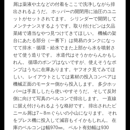
屑は薬液や土などの付着をここで洗浄しながら排
出されるようだ。 ホッパーの開閉用に油圧のユニ
ットがセットされてます。 シリンダーで開閉して
メンテナンスするようです。取り付けピンは欠品
菜緒で適当なやつ見つけてきてほしい。 機械の架
台にあたる部分（一番下）は簡易のタンクになっ
てて排水・循環・給水でまた上部から水を噴射さ
せて使う造りです。 水道代はそうかからんかもし
れん。 循環のポンプはないですが、使えそうなポ
ンプはうちに在庫あります。ヤフオク見てみてほ
しい。 レイアウトとしては素材の投入コンベアは
機械正面のモーター側から投入します。 多少ホッ
パーは手直ししたら使いやすそうだ。 そして反対
側に向けて写真のベルコンで排出します。 一直線
に据え付けられるような格好です。 排出されたビ
ニール屑は7～8ｍぐらいの小山になります。 それ
をプレス機に投入して減容もイイかもしれん。 在
庫のベルコンは幅970㎜。 ベルト有効幅は930