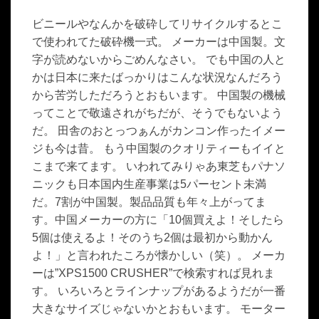
ビニールやなんかを破砕してリサイクルするとこ
で使われてた破砕機一式。 メーカーは中国製。文
字が読めないからごめんなさい。 でも中国の人と
かは日本に来たばっかりはこんな状況なんだろう
から苦労しただろうとおもいます。 中国製の機械
ってことで敬遠されがちだが、そうでもないよう
だ。 田舎のおとっつぁんがカンコン作ったイメー
ジも今は昔。 もう中国製のクオリティーもイイと
こまで来てます。 いわれてみりゃあ東芝もパナソ
ニックも日本国内生産事業は5パーセント未満
だ。7割が中国製。製品品質も年々上がってま
す。中国メーカーの方に「10個買えよ！そしたら
5個は使えるよ！そのうち2個は最初から動かん
よ！」と言われたころが懐かしい（笑）。 メーカ
ーは”XPS1500 CRUSHER”で検索すれば見れま
す。 いろいろとラインナップがあるようだが一番
大きなサイズじゃないかとおもいます。 モーター