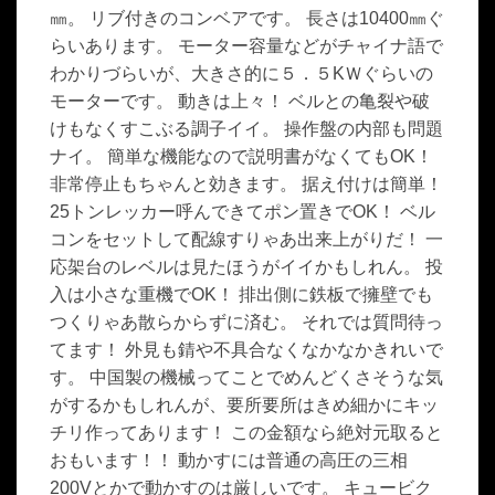
㎜。 リブ付きのコンベアです。 長さは10400㎜ぐ
らいあります。 モーター容量などがチャイナ語で
わかりづらいが、大きさ的に５．５KＷぐらいの
モーターです。 動きは上々！ ベルとの亀裂や破
けもなくすこぶる調子イイ。 操作盤の内部も問題
ナイ。 簡単な機能なので説明書がなくてもOK！
非常停止もちゃんと効きます。 据え付けは簡単！
25トンレッカー呼んできてポン置きでOK！ ベル
コンをセットして配線すりゃあ出来上がりだ！ 一
応架台のレベルは見たほうがイイかもしれん。 投
入は小さな重機でOK！ 排出側に鉄板で擁壁でも
つくりゃあ散らからずに済む。 それでは質問待っ
てます！ 外見も錆や不具合なくなかなかきれいで
す。 中国製の機械ってことでめんどくさそうな気
がするかもしれんが、要所要所はきめ細かにキッ
チリ作ってあります！ この金額なら絶対元取ると
おもいます！！ 動かすには普通の高圧の三相
200Vとかで動かすのは厳しいです。 キュービク