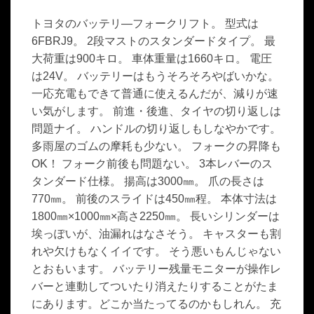
トヨタのバッテリ―フォークリフト。 型式は
6FBRJ9。 2段マストのスタンダードタイプ。 最
大荷重は900キロ。 車体重量は1660キロ。 電圧
は24V。 バッテリーはもうそろそろやばいかな。
一応充電もできて普通に使えるんだが、減りが速
い気がします。 前進・後進、タイヤの切り返しは
問題ナイ。 ハンドルの切り返しもしなやかです。
多雨屋のゴムの摩耗も少ない。 フォークの昇降も
OK！ フォーク前後も問題ない。 3本レバーのス
タンダード仕様。 揚高は3000㎜。 爪の長さは
770㎜。 前後のスライドは450㎜程。 本体寸法は
1800㎜×1000㎜×高さ2250㎜。 長いシリンダーは
埃っぽいが、油漏れはなさそう。 キャスターも割
れや欠けもなくイイです。 そう悪いもんじゃない
とおもいます。 バッテリー残量モニターが操作レ
バーと連動してついたり消えたりすることがたま
にあります。どこか当たってるのかもしれん。 充