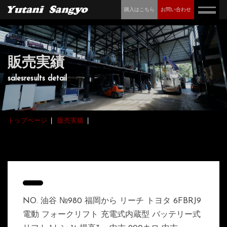
購入はこちら
お問い合わせ
販売実績
salesresults detail
トップページ
販売実績
NO. 油谷 №980 福岡から リーチ トヨタ 6FBRJ9
電動 フォークリフト 充電式内蔵型 バッテリー式