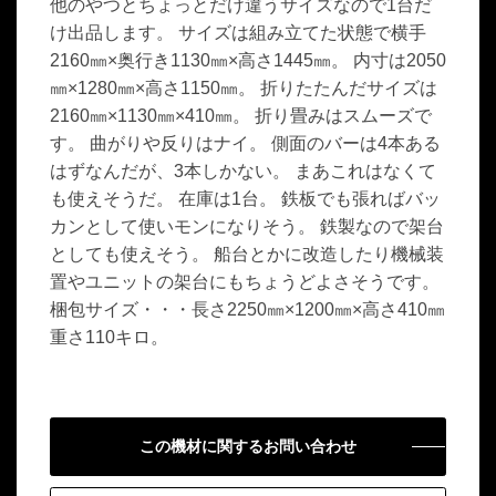
他のやつとちょっとだけ違うサイズなので1台だ
け出品します。 サイズは組み立てた状態で横手
2160㎜×奥行き1130㎜×高さ1445㎜。 内寸は2050
㎜×1280㎜×高さ1150㎜。 折りたたんだサイズは
2160㎜×1130㎜×410㎜。 折り畳みはスムーズで
す。 曲がりや反りはナイ。 側面のバーは4本ある
はずなんだが、3本しかない。 まあこれはなくて
も使えそうだ。 在庫は1台。 鉄板でも張ればバッ
カンとして使いモンになりそう。 鉄製なので架台
としても使えそう。 船台とかに改造したり機械装
置やユニットの架台にもちょうどよさそうです。
梱包サイズ・・・長さ2250㎜×1200㎜×高さ410㎜
重さ110キロ。
この機材に関するお問い合わせ