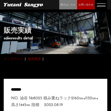
購入はこちら
お問い合わせ
販売実績
salesresults detail
トップページ
販売実績
NO. 油谷 №8025 積み重ねラック2160㎜×1130㎜×
高さ1445㎜ 段積
2022.08.19