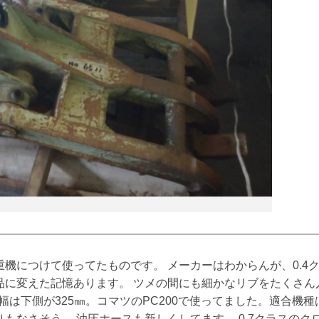
機につけて使ってたものです。 メーカーはわからんが、0.4ク
品に変えた記憶あります。 ツメの間にも細かなリブをたくさん
ム幅は下側が325㎜。コマツのPC200で使ってました。適合機
もなさそう。 油圧ホースも新しくしてます。 0.7クラスのク