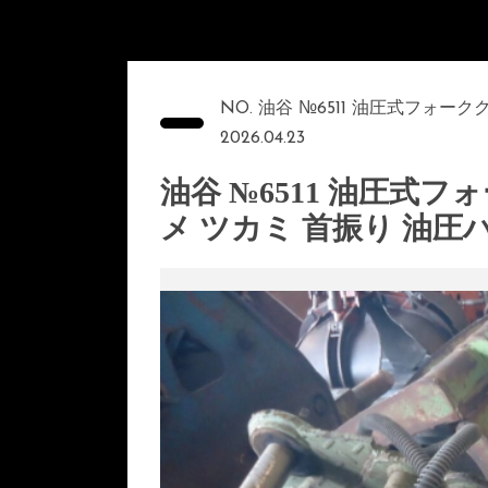
NO. 油谷 №6511 油圧式フォー
2026.04.23
油谷 №6511 油圧式フ
メ ツカミ 首振り 油圧ハ