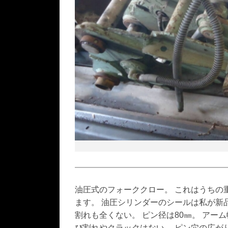
油圧式のフォーククロー。 これはうちの重
ます。 油圧シリンダーのシールは私が新
割れも全くない。 ピン径は80㎜。 アー
び割れやクラックはない。 ピン穴の広がり