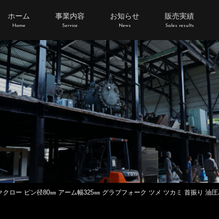
ホーム
事業内容
お知らせ
販売実績
Home
Service
News
Sales results
ククロー ピン径80㎜ アーム幅325㎜ グラブフォーク ツメ ツカミ 首振り 油圧