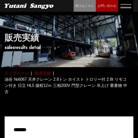
購入はこちら
お問い合わせ
販売実績
salesresults detail
トップページ
販売実績
油谷 №6067 天井クレーン 2.8トン ホイスト トロリー付 2.8t リモコ
ン付き 日立 HL5 揚程12ｍ 三相200V 門型クレーン 吊上げ 重量物 中
古