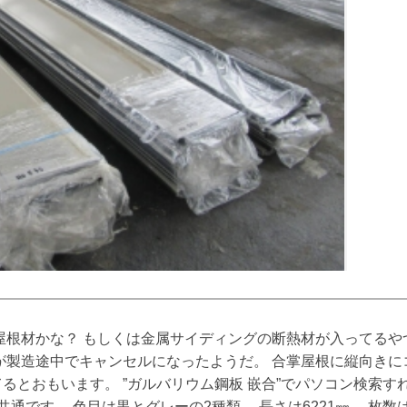
屋根材かな？ もしくは金属サイディングの断熱材が入ってるや
が製造途中でキャンセルになったようだ。 合掌屋根に縦向き
るとおもいます。 ”ガルバリウム鋼板 嵌合”でパソコン検索す
で共通です。 色目は黒とグレーの2種類。 長さは6221㎜。 枚