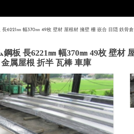
 長6221㎜ 幅370㎜ 49枚 壁材 屋根材 擁壁 柵 嵌合 目隠 鉄
鋼板 長6221㎜ 幅370㎜ 49枚 壁材
 金属屋根 折半 瓦棒 車庫