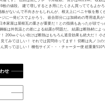
は49枚の値段。 建て増しするとき用にたくさん買っててもよか
地板がないんで不向きかもしれんが、根太上にベニヤ板を敷く
ージに一発ビスでよかろう。 嵌合部分には加締めの専用道具が
の日本家屋は屋根瓦の重さが重要だ！との指摘もあったが頭でっ
バ鋼板は外気温との差による結露が問題だ。 結露は断熱材によ
！ 200㎜ぐらい吹けば断熱はもちろん遮音効果も絶大だ！ 小
見てみてほしい！ それでは質問待ってます！ 切断は丸ノコの
さん買ってほしい！ 梱包サイズ・・・チャーター便 総重量510
わせ