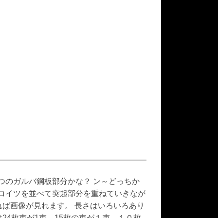
つのガルバ鋼板部分かな？ ン～どっちか
にコイツを並べて突起部分を重ねていきなが
れば画像が見れます。 長さはいろいろあり
数は24枚束が1束、15枚の束が１束、１０枚