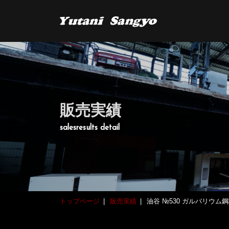
販売実績
salesresults detail
トップページ
販売実績
油谷 №530 ガルバリウム鋼板