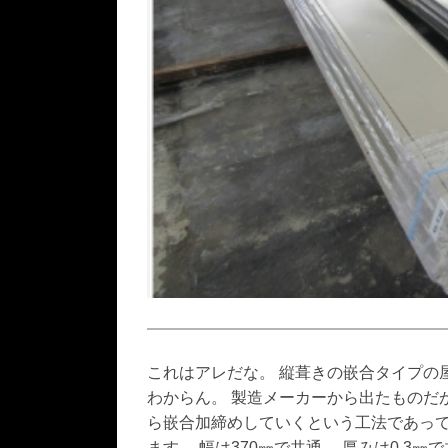
これはアレだな。 縦葺きの嵌合タイプの
わからん。 製造メーカーから出たものだ
ら嵌合加締めしていくという工法であって
ます。 幅は370㎜で共通。 厚みは0.3㎜