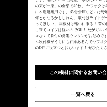
の束が一束。の全部で49枚。 ヤフオク
に木造建築用です。 鉄骨倉庫などには野
何とかなるかもしれん。 取付はライトゲ
ってほしい。 屋根材は軽いに限る！ 昔
こ来てコイツは軽いのでOK！ だがガル
ゃなくて吹付の発泡ウレタンがお勧めです
ム吹付機がうちにも在庫あるんでヤフオク
のDIYに役立つとおもいます！ ぜひたく
この機材に関するお問い合
一覧へ戻る