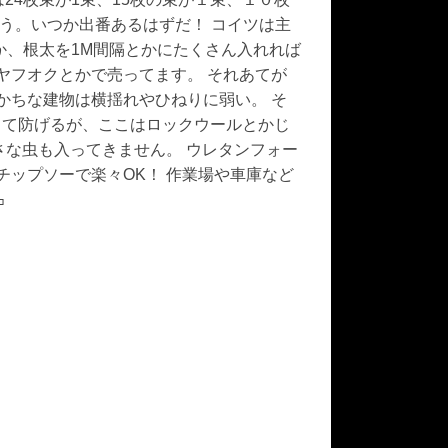
ろう。いつか出番あるはずだ！ コイツは主
か、根太を1M間隔とかにたくさん入れれば
ヤフオクとかで売ってます。 それあてが
かちな建物は横揺れやひねりに弱い。 そ
って防げるが、ここはロックウールとかじ
さな虫も入ってきません。 ウレタンフォー
チップソーで楽々OK！ 作業場や車庫など
㌔