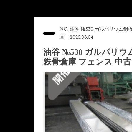
NO. 油谷 №530 ガルバリウム鋼板
庫
2025.08.04
油谷 №530 ガルバリウム
鉄骨倉庫 フェンス 中古