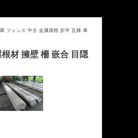
骨倉庫 フェンス 中古 金属屋根 折半 瓦棒 車
 屋根材 擁壁 柵 嵌合 目隠