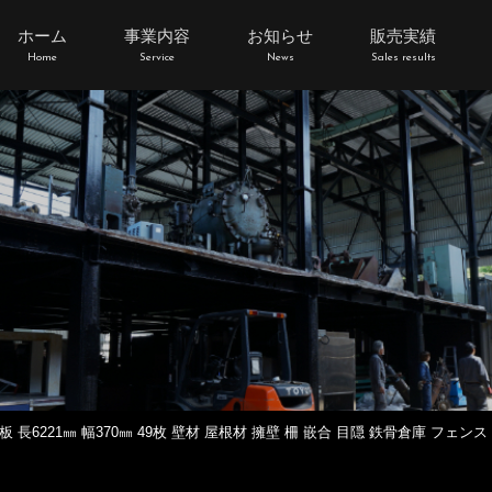
ホーム
事業内容
お知らせ
販売実績
Home
Service
News
Sales results
 長6221㎜ 幅370㎜ 49枚 壁材 屋根材 擁壁 柵 嵌合 目隠 鉄骨倉庫 フェン