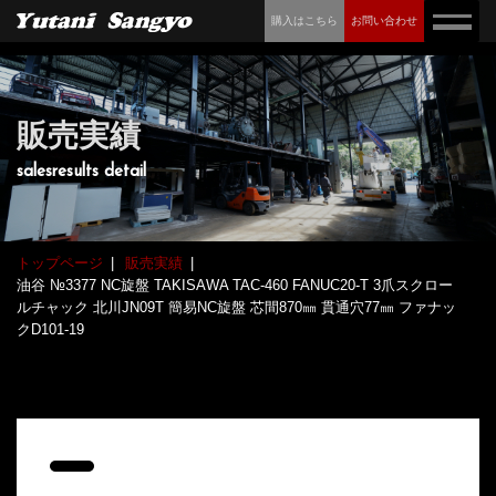
購入はこちら
お問い合わせ
販売実績
salesresults detail
トップページ
販売実績
油谷 №3377 NC旋盤 TAKISAWA TAC-460 FANUC20-T 3爪スクロー
ルチャック 北川JN09T 簡易NC旋盤 芯間870㎜ 貫通穴77㎜ ファナッ
クD101-19