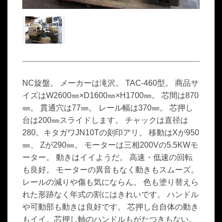
NC旋盤。 メーカーは滝沢。 TAC-460型。 商品サ
イズはW2600㎜×D1600㎜×H1700㎜。 芯間は870
㎜。 貫通穴は77㎜。 レール幅は370㎜。 芯押し
台は200㎜スライドします。 チャックは直径は
280。キタガワJN10Tの刻印アリ。 移動はXが950
㎜、 Zが290㎜。 モーターは三相200Vの5.5KWモ
ーター。 動きはイイようだ。 高速・低速の回転
も良好。 モーターの異音もなく動きもスムーズ。
レールの減りや傷も気にならん。 色も塗り替えら
れた形跡なく年式の割にはきれいです。 ハンドル
や可動部も動きは良好です。 芯押し台自体の動き
もイイ。芯押し軸のハンドルもがたつきもない。