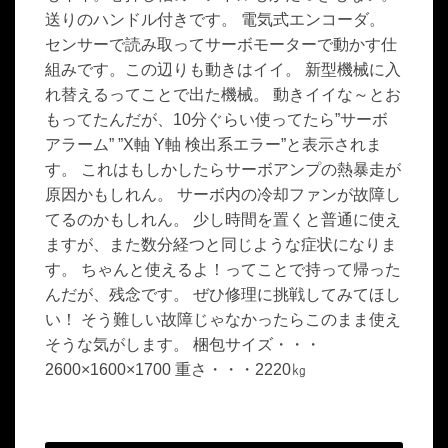
送りのハンドル付きです。 電気式エンコーダ。
センサーで読み取ってサーボモーターで動かす仕
組みです。この辺りも動きはイイ。 新型機械に入
れ替えるってことで出た機械。 動きイイな～とお
もってたんだが、10分ぐらい使ってたら”サーボ
アラーム” ”X軸 Y軸 検出系エラー”と表示されま
す。 これはもしかしたらサーボアンプの熱暴走が
原因かもしれん。 サーボ内の冷却ファンが故障し
てるのかもしれん。 少し時間を置くと普通に使え
ますが、また数分経つと同じような症状になりま
す。 ちゃんと使えるよ！ってことで持って帰った
んだが、残念です。 ぜひ修理に挑戦してみてほし
い！ そう難しい故障じゃなかったらこのまま使え
そうな気がします。 梱包サイズ・・・
2600×1600×1700 重さ・・・2220㎏