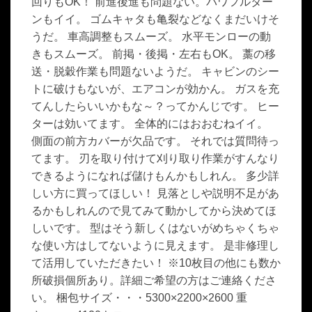
回りもOK！ 前進後進も問題ない。パワフルター
ンもイイ。 ゴムキャタも亀裂などなくまだいけそ
うだ。 車高調整もスムーズ。 水平モンローの動
きもスムーズ。 前掲・後掲・左右もOK。 藁の移
送・脱穀作業も問題ないようだ。 キャビンのシー
トに破けもないが、エアコンが効かん。 ガスを充
てんしたらいいかもな～？ってかんじです。 ヒー
ターは効いてます。 全体的にはおおむねイイ。
側面の前方カバーが欠品です。 それでは質問待っ
てます。 刃を取り付けて刈り取り作業がすんなり
できるようになれば儲けもんかもしれん。 多少詳
しい方に買ってほしい！ 見落としや説明不足があ
るかもしれんので見てみて動かしてから決めてほ
しいです。 型はそう新しくはないがめちゃくちゃ
な使い方はしてないように見えます。 是非修理し
て活用していただきたい！ ※10枚目の他にも数か
所破損個所あり。詳細ご希望の方はご連絡くださ
い。 梱包サイズ・・・5300×2200×2600 重