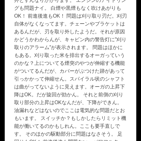
外とすんなりかかります。 エンジンのアイドリン
グも問題ナイ。 白煙や黒煙もなく吹けあがりも
OK！ 前進後進もOK！ 問題は刈り取り刃だ。刈刃
自体がなくなってます。チェーンやブラケットは
あるんだが、刃を取り外したようだ。それが原因
かどうかわからんが、キャビン内の警告灯に”刈り
取りのアラーム”が表示されます。 問題はほかに
もある。刈り取った米を排出するオーガっていう
のかな？上についてる煙突のやつが伸縮する機能
がついてるんだが、カバーがぶつけた跡があって
引っかかって伸縮せん。スパイラル状のシャフト
は曲がってないように見えます。オーガの上昇下
降はOK。だが旋回が効かん。 それと前側の刈り
取り部分の上昇はOKなんだが、下降ができん。
油漏れなどはないのでここは電気的な問題だとお
もいます。 スイッチか？もしかしたらリミット機
能が働いてるのかもしれん。ここも要手直しで
す。 そのほかの駆動部分に問題はなさそう。 足