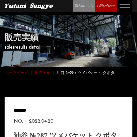
購入はこちら
お問い合わせ
販売実績
salesresults detail
トップページ
販売実績
油谷 №287 ツメバケット クボタ
NO.
2022.04.20
油谷 №287 ツメバケット クボタ