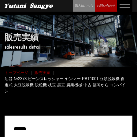
購入はこちら
お問い合わせ
販売実績
salesresults detail
トップページ
販売実績
油谷 №2373 ビーンスレッシャー ヤンマー PBT1001 豆類脱穀機 自
走式 大豆脱穀機 脱粒機 枝豆 黒豆 農業機械 中古 福岡から コンバイ
ン