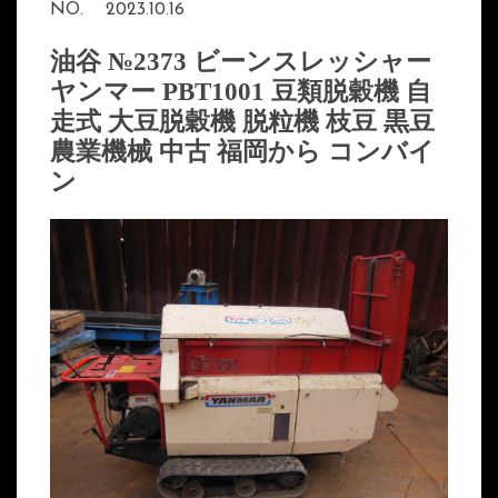
NO.
2023.10.16
油谷 №2373 ビーンスレッシャー
ヤンマー PBT1001 豆類脱穀機 自
走式 大豆脱穀機 脱粒機 枝豆 黒豆
農業機械 中古 福岡から コンバイ
ン