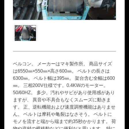
ベルコン。 メーカーはマキ製作所。 商品サイズ
は6550㎜×550㎜×高さ600㎜。 ベルトの長さは
6300㎜。 ベルト幅は395㎜。 架台含む全幅は600
㎜。 三相200V仕様です。0.4KWのモーター。
50/60HZ。 多少、汚れやサビがあり使用感があり
ますが、 異音や不具合もなくスムーズに動きま
す。 正、逆転機能および速度調整機能はありませ
ん。 ベルトは摩耗や亀裂はなさそう。 ベルトに
モノを流すと端から端まで約35秒かかります。 荷
物や資材の横移動などに便利だと思います。 特に