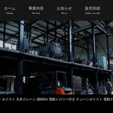
ホーム
事業内容
お知らせ
販売実績
Home
Service
News
Sales results
ン吊り ホイスト 天井クレーン 揚程6m 電動トロリー付き チェーンホイスト 電