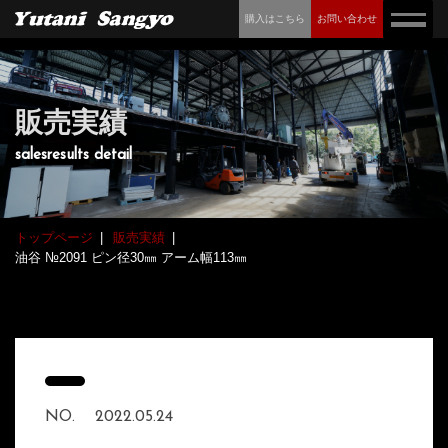
購入はこちら
お問い合わせ
販売実績
salesresults detail
トップページ
販売実績
油谷 №2091 ピン径30㎜ アーム幅113㎜
NO.
2022.05.24