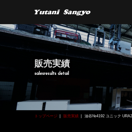
販売実績
salesresults detail
トップページ
販売実績
油谷№4192 ユニック URA