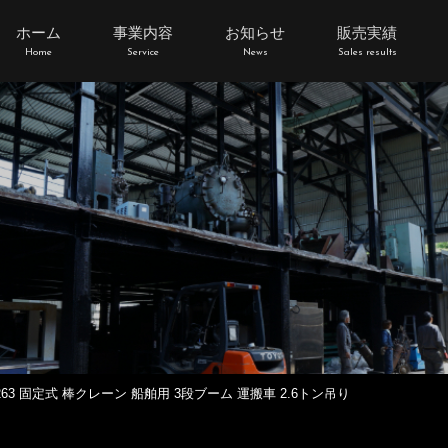
ホーム
事業内容
お知らせ
販売実績
Home
Service
News
Sales results
263 固定式 棒クレーン 船舶用 3段ブーム 運搬車 2.6トン吊り