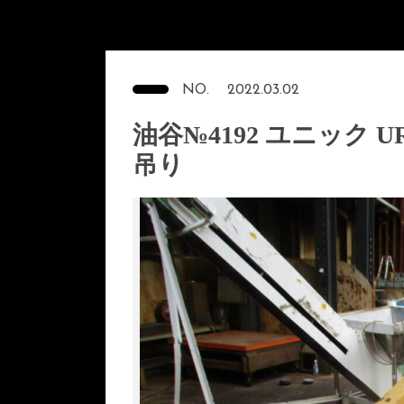
NO.
2022.03.02
油谷№4192 ユニック U
吊り