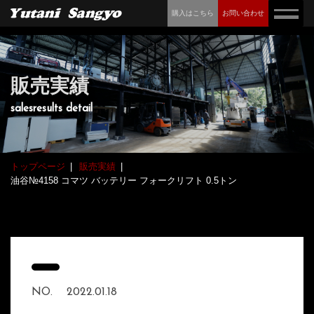
購入はこちら
お問い合わせ
販売実績
salesresults detail
トップページ
販売実績
油谷№4158 コマツ バッテリー フォークリフト 0.5トン
NO.
2022.01.18