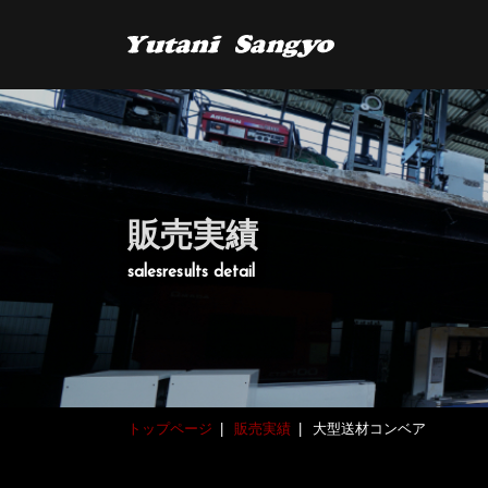
販売実績
salesresults detail
トップページ
販売実績
大型送材コンベア