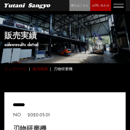
購入はこちら
お問い合わせ
販売実績
salesresults detail
トップページ
販売実績
刃物研磨機
NO.
2020.05.01
刃物研磨機