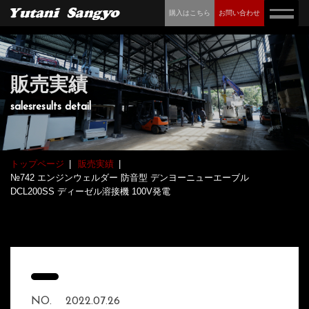
購入はこちら
お問い合わせ
販売実績
salesresults detail
トップページ
販売実績
№742 エンジンウェルダー 防音型 デンヨーニューエーブル
DCL200SS ディーゼル溶接機 100V発電
NO.
2022.07.26